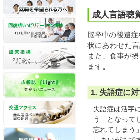
成人言語聴
脳卒中の後遺症
状にあわせた言
また、食事が摂
ます。
1. 失語症に
失語症は活字
う」となって
忘れてしまう
しまいがちで