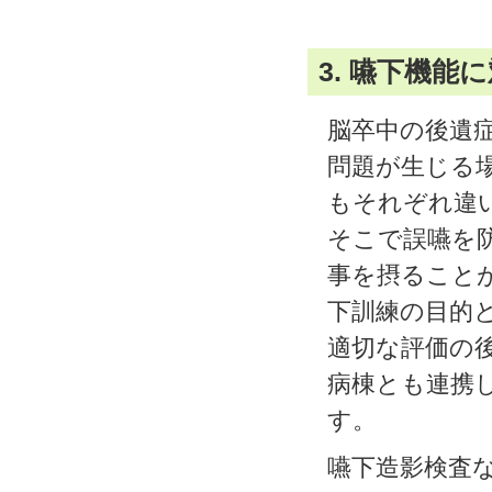
3. 嚥下機能
脳卒中の後遺
問題が生じる
もそれぞれ違
そこで誤嚥を
事を摂ること
下訓練の目的
適切な評価の
病棟とも連携
す。
嚥下造影検査