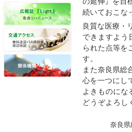
の延伸』を目
続いておこな
良質な医療・
できますよう
られた点等を
す。
また奈良県総
心を一つにし
よきものにな
どうぞよろし
奈良県