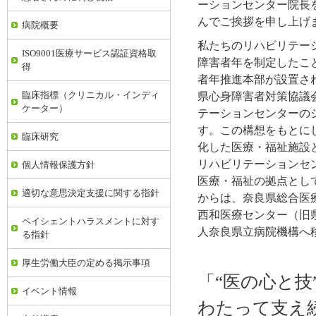
ーションセンター院長
んでご挨拶を申し上げ
病院概要
私たちのリハビリテーシ
ISO9001医療サービス認証資格取
障害者年を制定したこ
得
者年推進本部が設置され
臨床指標（クリニカル・インディ
県心身障害者対策協議
ケーター）
テーションセンターの
す。この構想をもとに
臨床研究
化した医療・福祉施設と
リハビリテーションセ
個人情報保護方針
医療・福祉の拠点として
適切な意思決定支援に関する指針
からは、奈良県総合医
西和医療センター（旧
ペイシェントハラスメントに対す
人奈良県立病院機構へ
る指針
厚生労働大臣の定める掲示事項
「“医の心と
イベント情報
わたって支え