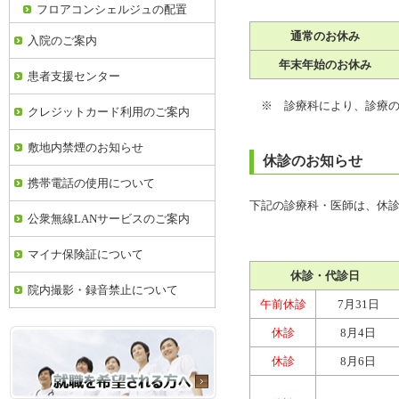
フロアコンシェルジュの配置
通常のお休み
入院のご案内
年末年始のお休み
患者支援センター
※ 診療科により、診療
クレジットカード利用のご案内
敷地内禁煙のお知らせ
休診のお知らせ
携帯電話の使用について
下記の診療科・医師は、休
公衆無線LANサービスのご案内
マイナ保険証について
休診・代診日
院内撮影・録音禁止について
午前休診
7月31日
休診
8月4日
休診
8月6日