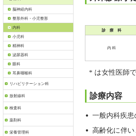
脳神経内科
整形外科・小児整形
内科
診 療 科
小児科
精神科
内 科
泌尿器科
眼科
* は女性医師
耳鼻咽喉科
リハビリテーション科
診療内容
放射線科
検査科
一般内科疾患
薬剤科
高齢化に伴い
栄養管理科