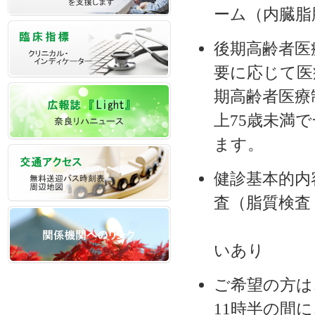
ーム（内臓脂
後期高齢者医
要に応じて医
期高齢者医療
上75歳未満
ます。
健診基本的内
査（脂質検査
※ご加入
いあり
ご希望の方は
11時半の間