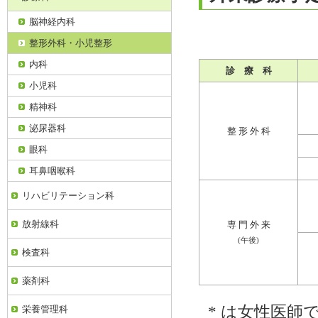
脳神経内科
整形外科・小児整形
内科
診 療 科
小児科
精神科
泌尿器科
整 形 外 科
眼科
耳鼻咽喉科
リハビリテーション科
放射線科
専 門 外 来
(午後)
検査科
薬剤科
* は女性医師
栄養管理科