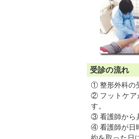
受診の流れ
① 整形外科
② フットケ
す。
③ 看護師か
④ 看護師が
約を取った日